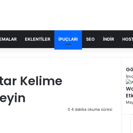
EMALAR
EKLENTILER
İPUÇLARI
SEO
İNDIR
HOST
Gö
ar Kelime
K
İpuç
a
Wo
p
eyin
Etk
a
l
May
ı
0
4 dakika okuma süresi