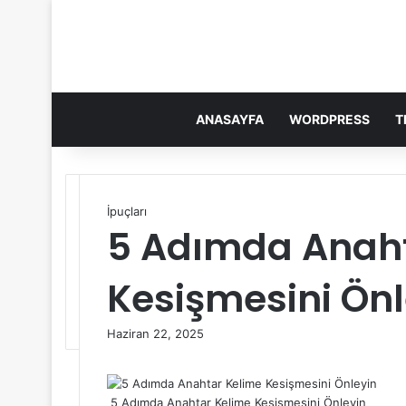
ANASAYFA
WORDPRESS
T
İpuçları
5 Adımda Anaht
Kesişmesini Önl
Haziran 22, 2025
F
X
L
T
P
R
V
O
P
a
i
u
i
e
K
d
o
c
n
m
n
d
o
n
c
5 Adımda Anahtar Kelime Kesişmesini Önleyin