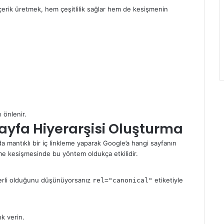
 içerik üretmek, hem çeşitlilik sağlar hem de kesişmenin
ı önlenir.
Sayfa Hiyerarşisi Oluşturma
a mantıklı bir iç linkleme yaparak Google’a hangi sayfanın
me kesişmesinde bu yöntem oldukça etkilidir.
eğerli olduğunu düşünüyorsanız
etiketiyle
rel="canonical"
nk verin.