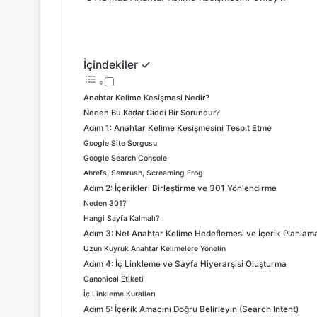
e
k
b
t
d
n
o
k
b
e
l
e
i
t
k
e
o
d
r
r
t
a
l
t
o
I
e
k
a
k
n
s
t
s
İçindekiler ✓
t
e
s
n
Anahtar Kelime Kesişmesi Nedir?
i
Neden Bu Kadar Ciddi Bir Sorundur?
k
Adım 1: Anahtar Kelime Kesişmesini Tespit Etme
i
Google Site Sorgusu
Google Search Console
Ahrefs, Semrush, Screaming Frog
Adım 2: İçerikleri Birleştirme ve 301 Yönlendirme
Neden 301?
Hangi Sayfa Kalmalı?
Adım 3: Net Anahtar Kelime Hedeflemesi ve İçerik Planlam
Uzun Kuyruk Anahtar Kelimelere Yönelin
Adım 4: İç Linkleme ve Sayfa Hiyerarşisi Oluşturma
Canonical Etiketi
İç Linkleme Kuralları
Adım 5: İçerik Amacını Doğru Belirleyin (Search Intent)