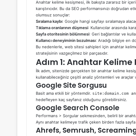
Anahtar kelime kesişmesi, ilk bakışta zararsız bir içer
karıştırıcıdır. Bu da SEO performansınızı doğrudan etk
olumsuz sonuçlar:
Sıralama kaybı
: Google hangi sayfayı sıralamaya alac
Tıklama oranlarının düşmesi
: Kullanıcılar arasında kara
Sayfa otoritesinin bölünmesi
: Geri bağlantılar ve kullan
Kullanıcı deneyiminin bozulması
: Aradığı bilgiye en d
Bu nedenlerle, web sitesi sahipleri için anahtar kelim
stratejisinin vazgeçilmez bir parçasıdır.
Adım 1: Anahtar Kelime 
İlk adım, sitenizde gerçekten bir anahtar kelime kesiş
kullanabileceğiniz çeşitli analiz yöntemleri ve araçlar v
Google Site Sorgusu
Basit ama etkili bir yöntemdir.
site:domain.com an
hedefleyen kaç sayfanız olduğunu görebilirsiniz.
Google Search Console
Performans > Sorgular sekmesinden, belirli bir anahtar
Aynı anahtar kelimeye trafik çeken birden fazla sayfa 
Ahrefs, Semrush, Screaming