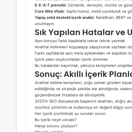
E-E-A-T prensibi
: Uzmanlık, deneyim, otorite ve güven
Core Web Vitals
: Sayfa hızınız, mobil uyumluluk ve gö
Yapay zekâ destekli içerik analizi
: RankBrain, BERT ve M
unutmayın.
Sık Yapılan Hatalar ve
Aynı konuyu farklı başlıklarla tekrar tekrar yazmak
Anahtar kelimeleri kopyalayıp yapıştırarak sayfaları 
Farklı sayfalarda aynı meta açıklamaları ve başlıkları 
İçerik planı oluşturmadan içerik üretmek
Bu hatalardan kaçınmak, yalnızca kesişmeleri engelle
Sonuç: Akıllı İçerik Pla
Anahtar kelime kesişmesi, çoğu zaman gözden kaçan 
edildiğinde ve stratejik şekilde ele alındığında, sad
güçlendirecek fırsatlara da dönüşebilir.
2025’in SEO dünyasında başarının anahtarı, doğru an
otoritesi yönetimi ve kullanıcıya en değerli bilgiyi s
Her içerik üretiminde şu soruları sorun:
Bu içerik neyin cevabı?
Hangi sorunu çözüyor?
Kim için yazıldı?