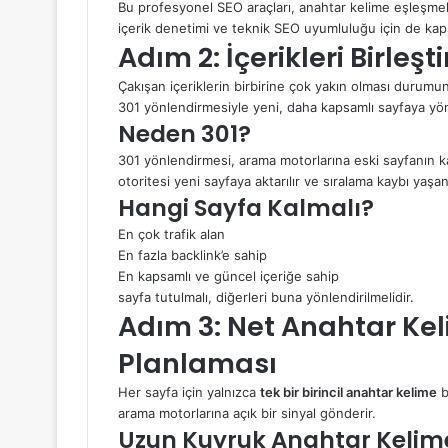
Bu profesyonel SEO araçları, anahtar kelime eşleşmele
içerik denetimi ve teknik SEO uyumluluğu için de kaps
Adım 2: İçerikleri Birle
Çakışan içeriklerin birbirine çok yakın olması durumund
301 yönlendirmesiyle yeni, daha kapsamlı sayfaya yön
Neden 301?
301 yönlendirmesi, arama motorlarına eski sayfanın kalı
otoritesi yeni sayfaya aktarılır ve sıralama kaybı yaşa
Hangi Sayfa Kalmalı?
En çok trafik alan
En fazla backlink’e sahip
En kapsamlı ve güncel içeriğe sahip
sayfa tutulmalı, diğerleri buna yönlendirilmelidir.
Adım 3: Net Anahtar Kel
Planlaması
Her sayfa için yalnızca
tek bir birincil anahtar kelime
b
arama motorlarına açık bir sinyal gönderir.
Uzun Kuyruk Anahtar Kelime