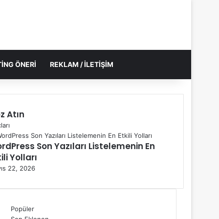
ING ÖNERI
REKLAM / İLETIŞIM
z Atın
ları
rdPress Son Yazıları Listelemenin En
ili Yolları
ıs 22, 2026
Popüler
Son Eklenen