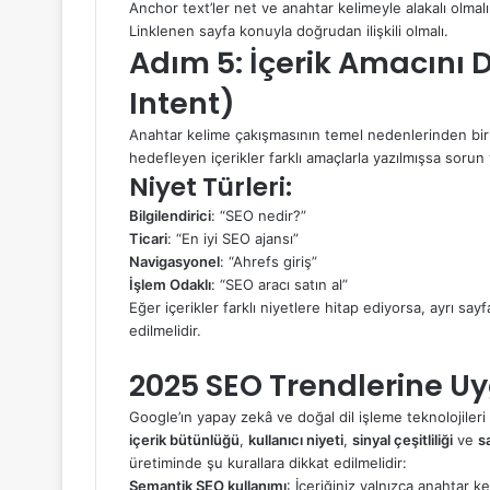
Anchor text’ler net ve anahtar kelimeyle alakalı olmalı
Linklenen sayfa konuyla doğrudan ilişkili olmalı.
Adım 5: İçerik Amacını D
Intent)
Anahtar kelime çakışmasının temel nedenlerinden biri 
hedefleyen içerikler farklı amaçlarla yazılmışsa sorun
Niyet Türleri:
Bilgilendirici
: “SEO nedir?”
Ticari
: “En iyi SEO ajansı”
Navigasyonel
: “Ahrefs giriş”
İşlem Odaklı
: “SEO aracı satın al”
Eğer içerikler farklı niyetlere hitap ediyorsa, ayrı sayf
edilmelidir.
2025 SEO Trendlerine Uy
Google’ın yapay zekâ ve doğal dil işleme teknolojileri
içerik bütünlüğü
,
kullanıcı niyeti
,
sinyal çeşitliliği
ve
s
üretiminde şu kurallara dikkat edilmelidir:
Semantik SEO kullanımı
: İçeriğiniz yalnızca anahtar ke