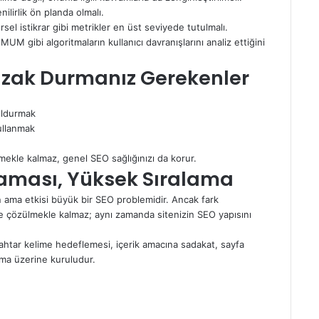
ilirlik ön planda olmalı.
rsel istikrar gibi metrikler en üst seviyede tutulmalı.
UM gibi algoritmaların kullanıcı davranışlarını analiz ettiğini
 Uzak Durmanız Gerekenler
doldurmak
kullanmak
mekle kalmaz, genel SEO sağlığınızı da korur.
nlaması, Yüksek Sıralama
ama etkisi büyük bir SEO problemidir. Ancak fark
ece çözülmekle kalmaz; aynı zamanda sitenizin SEO yapısını
ahtar kelime hedeflemesi, içerik amacına sadakat, sayfa
unma üzerine kuruludur.