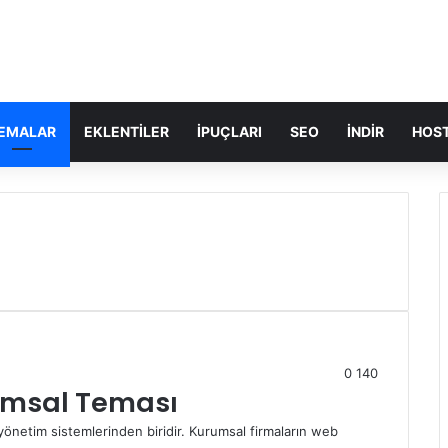
EMALAR
EKLENTILER
İPUÇLARI
SEO
İNDIR
HOST
0
140
rumsal Teması
yönetim sistemlerinden biridir. Kurumsal firmaların web