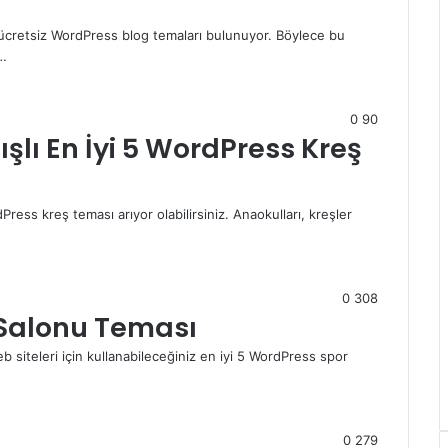
k ücretsiz WordPress blog temaları bulunuyor. Böylece bu
e…
0
90
ışlı En İyi 5 WordPress Kreş
Press kreş teması arıyor olabilirsiniz. Anaokulları, kreşler
0
308
 Salonu Teması
b siteleri için kullanabileceğiniz en iyi 5 WordPress spor
0
279