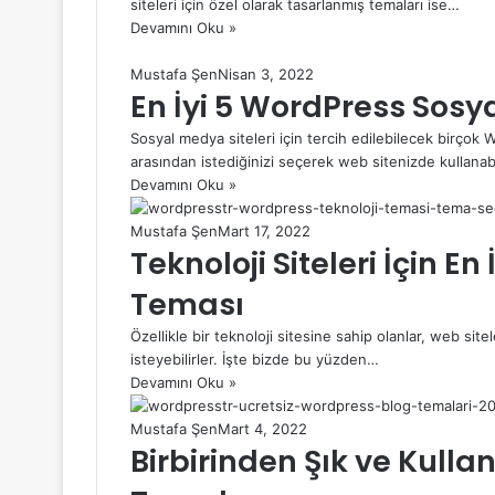
siteleri için özel olarak tasarlanmış temaları ise…
Devamını Oku »
Mustafa Şen
Nisan 3, 2022
En İyi 5 WordPress Sos
Sosyal medya siteleri için tercih edilebilecek birçok
arasından istediğinizi seçerek web sitenizde kullanabi
Devamını Oku »
Mustafa Şen
Mart 17, 2022
Teknoloji Siteleri İçin En
Teması
Özellikle bir teknoloji sitesine sahip olanlar, web sit
isteyebilirler. İşte bizde bu yüzden…
Devamını Oku »
Mustafa Şen
Mart 4, 2022
Birbirinden Şık ve Kulla