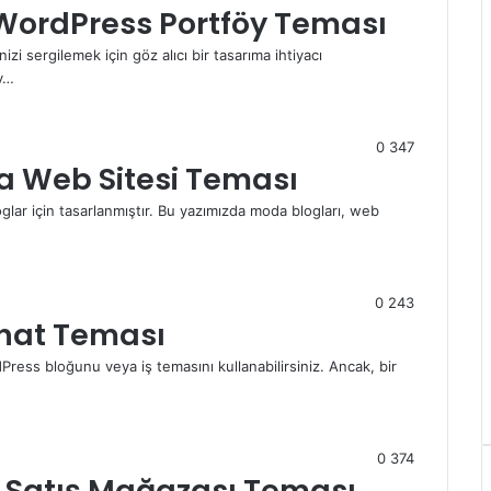
5 WordPress Portföy Teması
izi sergilemek için göz alıcı bir tasarıma ihtiyacı
öy…
0
347
a Web Sitesi Teması
oglar için tasarlanmıştır. Bu yazımızda moda blogları, web
0
243
ahat Teması
Press bloğunu veya iş temasını kullanabilirsiniz. Ancak, bir
0
374
p Satış Mağazası Teması