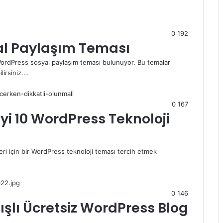
0
192
yal Paylaşım Teması
 WordPress sosyal paylaşım teması bulunuyor. Bu temalar
lirsiniz.…
0
167
 İyi 10 WordPress Teknoloji
eleri için bir WordPress teknoloji teması tercih etmek
0
146
nışlı Ücretsiz WordPress Blog