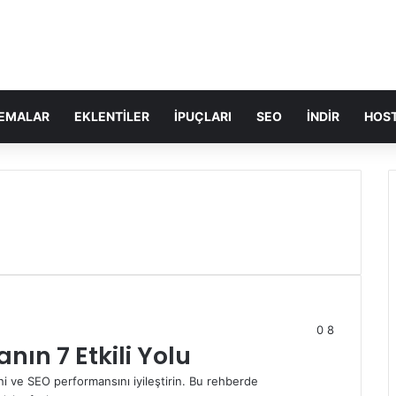
EMALAR
EKLENTILER
İPUÇLARI
SEO
İNDIR
HOST
0
8
nın 7 Etkili Yolu
ini ve SEO performansını iyileştirin. Bu rehberde