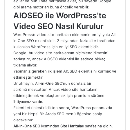
algılar ve bunu site haritasına ekler, bu sayede Google
gibi arama motorları buna öncelik verebilir.
AIOSEO ile WordPress’te
Video SEO Nasıl Kurulur
WordPress’e video site haritaları eklemenin en iyi yolu All
in One SEO eklentisidir. 2 milyondan fazla site tarafından
kullanılan WordPress için en iyi SEO eklentisidir.
Google, bu video site haritalarının biçimlendirilmesini
zorlaştırır, ancak AIOSEO eklentisi ile sadece birkaç
tıklama alıyor.
Yapmanız gereken ilk işlem AIOSEO eklentisini kurmak ve
etkinleştirmektir.
Unutmayın, All-in-One SEO’nun ücretsiz bir
sürümü mevcuttur. Ancak video site haritalarını
etkinleştirmek ve oluşturmak için premium sürüme
ihtiyacınız vardır.
Eklenti etkinleştirildikten sonra, WordPress panonuzda
yeni bir Hepsi Bir Arada SEO menü öğesine sahip
olacaksınız.
All-in-One SEO
kısmından
Site Haritaları
sayfasına gidin.