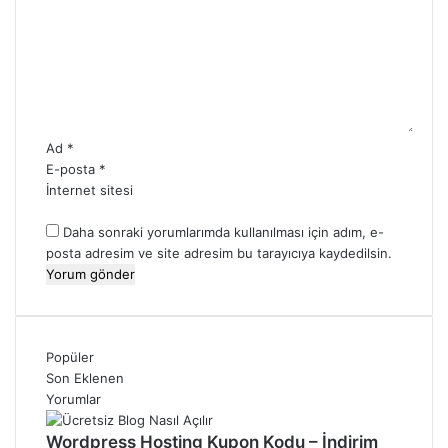
r
u
m
*
Ad
*
E-posta
*
İnternet sitesi
Daha sonraki yorumlarımda kullanılması için adım, e-
posta adresim ve site adresim bu tarayıcıya kaydedilsin.
Popüler
Son Eklenen
Yorumlar
Wordpress Hosting Kupon Kodu – İndirim