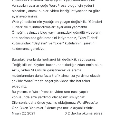
kutusunu kullanarak daha ayrıntılı yapılandırabilirsiniz.
Varsayılan ayarlar çoğu WordPress blogu için yeterli
olacaktır , ancak bunları video içeriği ihtiyaçlarınıza göre
ayarlayabilirsiniz.
Web yöneticilerinin yaptığı en yaygın değişiklik, “Gönderi
Türleri” ve “Sınıflandırmalar” ayarlarını yapmaktır.
Örneğin, yalnızca blog yayınlarınızdaki gömülü videoların
site haritanızda görünmesini istiyorsanız, “Yazı Türleri”
kutusundaki “Sayfalar” ve “Ekler” kutularının işaretini
kaldırmanız gerekiyor.
Buradaki ayarlarda herhangi bir değişiklik yaptıysanız
‘Değişiklikleri Kaydet’ butonuna tıkladığınızdan emin olun.
Artık, video SEO’nuzu geliştirecek ve arama
motorlarından daha fazla trafik almanıza yardımcı olacak
şekilde WordPress’e başarıyla video site haritaları
eklediniz.
Bu yazımızın WordPress’te video seo nasıl yapılır
konusunda size yardımcı olacağınız umuyoruz.
Dilerseniz daha önce yazmış olduğumuz
WordPress’te
Öne Çıkan Yorumlar Ekleme
yazımızı okuyabilirsiniz.
Nisan 27, 2021
0
2 dakika okuma süresi