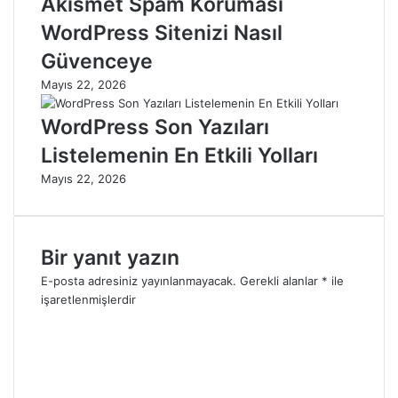
Akismet Spam Koruması
WordPress Sitenizi Nasıl
Güvenceye
Mayıs 22, 2026
WordPress Son Yazıları
Listelemenin En Etkili Yolları
Mayıs 22, 2026
Bir yanıt yazın
E-posta adresiniz yayınlanmayacak.
Gerekli alanlar
*
ile
işaretlenmişlerdir
Y
o
r
u
m