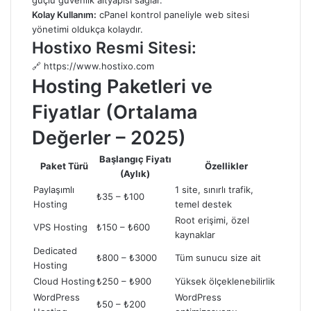
güçlü güvenlik altyapısı sağlar.
Kolay Kullanım:
cPanel kontrol paneliyle web sitesi
yönetimi oldukça kolaydır.
Hostixo Resmi Sitesi:
🔗
https://www.hostixo.com
Hosting Paketleri ve
Fiyatlar (Ortalama
Değerler – 2025)
Başlangıç Fiyatı
Paket Türü
Özellikler
(Aylık)
Paylaşımlı
1 site, sınırlı trafik,
₺35 – ₺100
Hosting
temel destek
Root erişimi, özel
VPS Hosting
₺150 – ₺600
kaynaklar
Dedicated
₺800 – ₺3000
Tüm sunucu size ait
Hosting
Cloud Hosting
₺250 – ₺900
Yüksek ölçeklenebilirlik
WordPress
WordPress
₺50 – ₺200