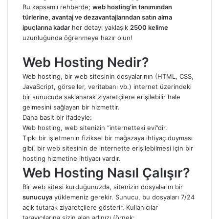
Bu kapsamlı rehberde;
web hosting’in tanımından
türlerine, avantaj ve dezavantajlarından satın alma
ipuçlarına kadar
her detayı yaklaşık
2500 kelime
uzunluğunda öğrenmeye hazır olun!
Web Hosting Nedir?
Web hosting, bir web sitesinin dosyalarının (HTML, CSS,
JavaScript, görseller, veritabanı vb.) internet üzerindeki
bir sunucuda saklanarak ziyaretçilere erişilebilir hale
gelmesini sağlayan bir hizmettir.
Daha basit bir ifadeyle:
Web hosting, web sitenizin “internetteki evi”dir.
Tıpkı bir işletmenin fiziksel bir mağazaya ihtiyaç duyması
gibi, bir web sitesinin de internette erişilebilmesi için bir
hosting hizmetine ihtiyacı vardır.
Web Hosting Nasıl Çalışır?
Bir web sitesi kurduğunuzda, sitenizin dosyalarını bir
sunucuya
yüklemeniz gerekir. Sunucu, bu dosyaları 7/24
açık tutarak ziyaretçilere gösterir. Kullanıcılar
tarayıcılarına sizin alan adınızı (örnek: