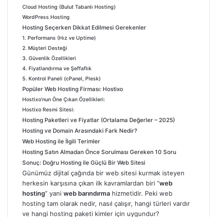
Cloud Hosting (Bulut Tabanlı Hosting)
WordPress Hosting
Hosting Seçerken Dikkat Edilmesi Gerekenler
1. Performans (Hız ve Uptime)
2. Müşteri Desteği
3. Güvenlik Özellikleri
4. Fiyatlandırma ve Şeffaflık
5. Kontrol Paneli (cPanel, Plesk)
Popüler Web Hosting Firması: Hostixo
Hostixo’nun Öne Çıkan Özellikleri:
Hostixo Resmi Sitesi:
Hosting Paketleri ve Fiyatlar (Ortalama Değerler – 2025)
Hosting ve Domain Arasındaki Fark Nedir?
Web Hosting ile İlgili Terimler
Hosting Satın Almadan Önce Sorulması Gereken 10 Soru
Sonuç: Doğru Hosting ile Güçlü Bir Web Sitesi
Günümüz dijital çağında bir web sitesi kurmak isteyen
herkesin karşısına çıkan ilk kavramlardan biri “
web
hosting
” yani
web barındırma
hizmetidir. Peki web
hosting tam olarak nedir, nasıl çalışır, hangi türleri vardır
ve hangi hosting paketi kimler için uygundur?