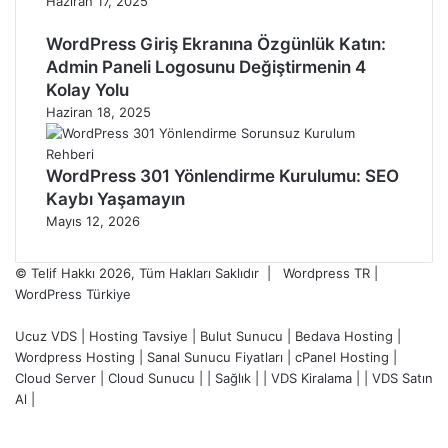
Haziran 17, 2025
WordPress Giriş Ekranına Özgünlük Katın:
Admin Paneli Logosunu Değiştirmenin 4
Kolay Yolu
Haziran 18, 2025
WordPress 301 Yönlendirme Kurulumu: SEO
Kaybı Yaşamayın
Mayıs 12, 2026
© Telif Hakkı 2026, Tüm Hakları Saklıdır | Wordpress TR |
WordPress Türkiye
Ucuz VDS
|
Hosting Tavsiye
|
Bulut Sunucu
|
Bedava Hosting
|
Wordpress Hosting
|
Sanal Sunucu Fiyatları
|
cPanel Hosting
|
Cloud Server
|
Cloud Sunucu
| |
Sağlık
| |
VDS Kiralama
| |
VDS Satın
Al
|
Facebook
X