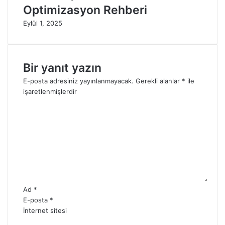
Optimizasyon Rehberi
Eylül 1, 2025
Bir yanıt yazın
E-posta adresiniz yayınlanmayacak.
Gerekli alanlar
*
ile
işaretlenmişlerdir
Y
o
r
u
m
*
Ad
*
E-posta
*
İnternet sitesi